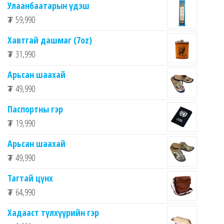
Улаанбаатарын үдэш
₮
59,990
Хавтгай дашмаг (7oz)
₮
31,990
Арьсан шаахай
₮
49,990
Паспортны гэр
₮
19,990
Арьсан шаахай
₮
49,990
Тагтай цүнх
₮
64,990
Хадааст түлхүүрийн гэр