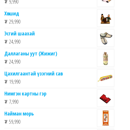
₮
9,990
Хөгшид
₮
29,990
Эсгий шаахай
₮
24,990
Даллаганы уут (Жижиг)
₮
24,990
Цахилгаантай үзэгний сав
₮
19,990
Нимгэн картны гэр
₮
7,990
Найман морь
₮
59,990