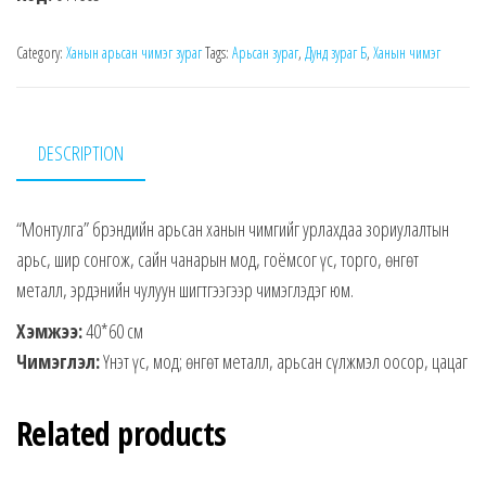
Category:
Ханын арьсан чимэг зураг
Tags:
Арьсан зураг
,
Дунд зураг Б
,
Ханын чимэг
DESCRIPTION
“Монтулга” брэндийн арьсан ханын чимгийг урлахдаа зориулалтын
арьс, шир сонгож, сайн чанарын мод, гоёмсог үс, торго, өнгөт
металл, эрдэнийн чулуун шигтгээгээр чимэглэдэг юм.
Хэмжээ:
40*60 см
Чимэглэл:
Үнэт үс, мод; өнгөт металл, арьсан сүлжмэл оосор, цацаг
Related products