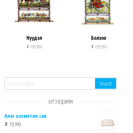
Нүүдэл
Болзоо
₮
199,990
₮
139,990
Search for:
Search
БҮТЭЭГДЭХҮҮН
Алаг косметик сав
₮
19,990