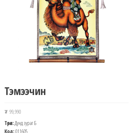
n
Тэмээчин
₮
99,990
Төрөл:
Дунд зураг Б
Код:
011605