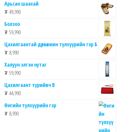
Арьсан шаахай
₮
49,990
Болзоо
₮
59,990
Цахилгаантай дөрвөлжин түлхүүрийн гэр Б
₮
8,990
Халуун элгэн нутаг
₮
59,990
Цахилгаант түрийвч B
₮
44,990
Өнгийн түлхүүрийн гэр
₮
8,990