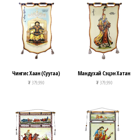
Чингис Хаан (Суугаа)
Мандухай Сэцэн Хатан
₮
379,990
₮
379,990