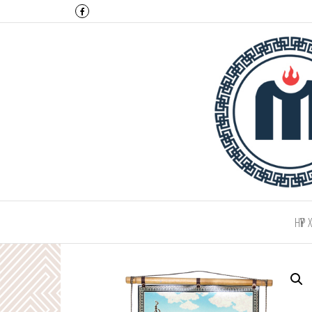
Монтулга ХХК
НҮҮР