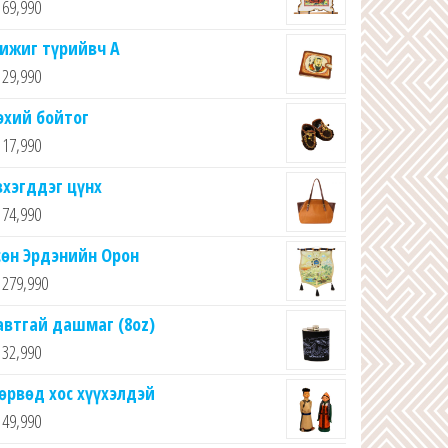
69,990
ижиг түрийвч А
29,990
эхий бойтог
17,990
вхэгддэг цүнх
74,990
сөн Эрдэнийн Орон
279,990
автгай дашмаг (8oz)
32,990
өрвөд хос хүүхэлдэй
49,990