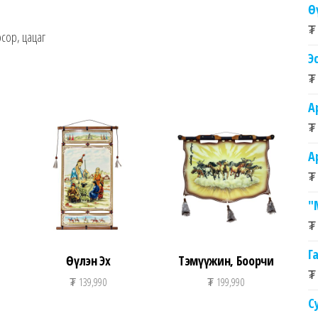
Ө
₮
осор, цацаг
Э
₮
А
₮
А
₮
"
₮
Г
Өүлэн Эх
Тэмүүжин, Боорчи
₮
₮
139,990
₮
199,990
С