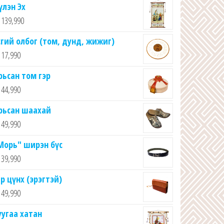
үлэн Эх
139,990
сгий олбог (том, дунд, жижиг)
17,990
рьсан том гэр
44,990
рьсан шаахай
49,990
Морь" ширэн бүс
39,990
ар цүнх (эрэгтэй)
49,990
уугаа хатан