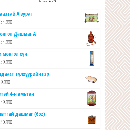
аазтай А зураг
34,990
онгол Дашмаг А
54,990
и монгол хүн
59,990
адааст түлхүүрийн гэр
9,990
втэй 4-н амьтан
49,990
автгай дашмаг (6oz)
30,990