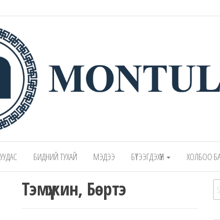
 – Montulga LLC
Mongolian leading manufacturer of leathe
1991.
 ХУУДАС
БИДНИЙ ТУХАЙ
МЭДЭЭ
БҮТЭЭГДЭХҮҮН
ХОЛБОО Б
Тэмүүжин, Бөртэ
Se