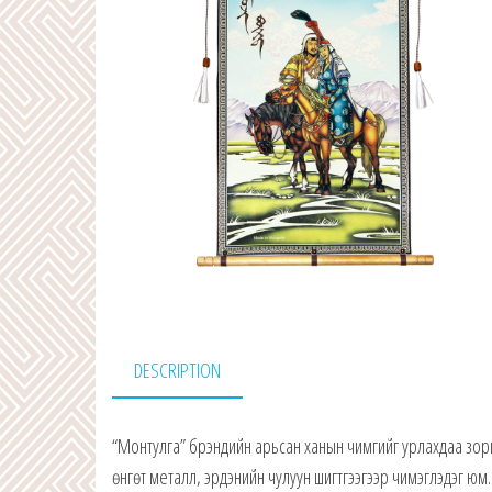
DESCRIPTION
“Монтулга” брэндийн арьсан ханын чимгийг урлахдаа зори
өнгөт металл, эрдэнийн чулуун шигтгээгээр чимэглэдэг юм.