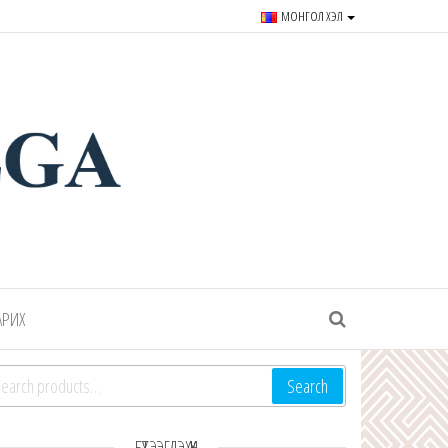
МОНГОЛ ХЭЛ
r souvenirs and goods since
АРИХ
arch for:
Search
БҮТЭЭГДЭХҮҮН