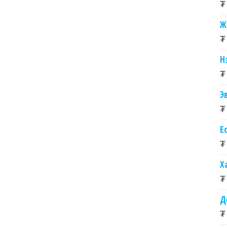
₮
Ж
₮
Н
₮
Э
₮
Е
₮
Х
₮
Д
₮