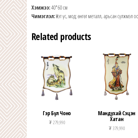
Хэмжээ:
40*60 см
Чимэглэл:
Үнэт үс, мод; өнгөт металл, арьсан сүлжмэл о
Related products
Гэр Бүл Чоно
Мандухай Сэцэн
Хатан
₮
279,990
₮
379,990