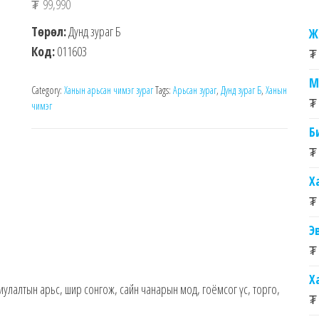
₮
99,990
Төрөл:
Дунд зураг Б
Ж
Код:
011603
₮
М
Category:
Ханын арьсан чимэг зураг
Tags:
Арьсан зураг
,
Дунд зураг Б
,
Ханын
₮
чимэг
Б
₮
Х
₮
Э
₮
Х
улалтын арьс, шир сонгож, сайн чанарын мод, гоёмсог үс, торго,
₮