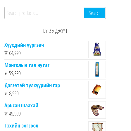
Search for:
Search
БҮТЭЭГДЭХҮҮН
Хүүхдийн үүргэвч
₮
64,990
Монголын тал нутаг
₮
59,990
Дэгээтэй түлхүүрийн гэр
₮
8,990
Арьсан шаахай
₮
49,990
Тэхийн зогсоол