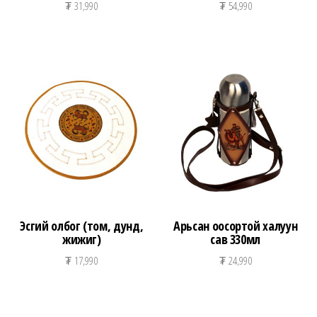
₮
31,990
₮
54,990
Эсгий олбог (том, дунд,
Арьсан оосортой халуун
жижиг)
сав 330мл
₮
17,990
₮
24,990