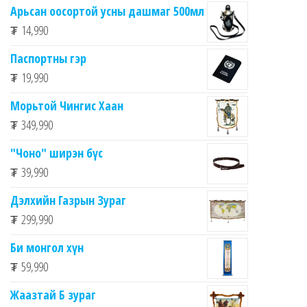
Арьсан оосортой усны дашмаг 500мл
₮
14,990
Паспортны гэр
₮
19,990
Морьтой Чингис Хаан
₮
349,990
"Чоно" ширэн бүс
₮
39,990
Дэлхийн Газрын Зураг
₮
299,990
Би монгол хүн
₮
59,990
Жаазтай Б зураг