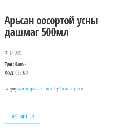
Арьсан оосортой усны
дашмаг 500мл
₮
14,990
Төрөл:
Дашмаг
Код:
033020
Category:
Аяллын арьсан хэрэгсэл
Tag:
Аяллын хэрэгсэл
DESCRIPTION