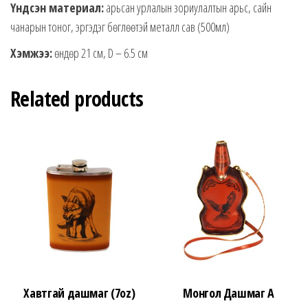
Үндсэн материал:
арьсан урлалын зориулалтын арьс, сайн
чанарын тоног, эргэдэг бөглөөтэй металл сав (500мл)
Хэмжээ:
өндөр 21 см, D – 6.5 см
Related products
Хавтгай дашмаг (7oz)
Монгол Дашмаг А