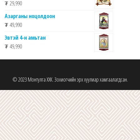
₮
29,990
Азарганы ноцолдоон
₮
49,990
Эвтэй 4-н амьтан
₮
49,990
© 2023 Монтулга ХХК. Зохиогчийн эрх хуулиар хамгаалагдсан.