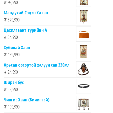
₮
99,990
Мандухай Сэцэн Хатан
₮
379,990
Цахилгаант түрийвч А
₮
34,990
Хубилай Хаан
₮
139,990
Арьсан оосортой халуун сав 330мл
₮
24,990
Ширэн бүс
₮
39,990
Чингис Хаан (Бичигтэй)
₮
199,990