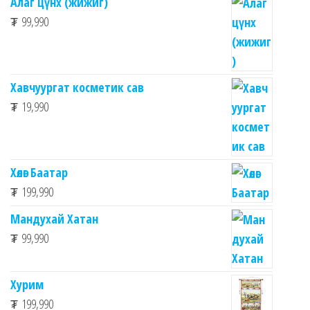
Алаг цүнх (жижиг)
₮
99,990
Хавчуургат косметик сав
₮
19,990
Хөлөг Баатар
₮
199,990
Мандухай Хатан
₮
99,990
Хурим
₮
199,990