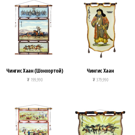
Чингис Хаан (Шонхортой)
Чингис Хаан
₮
199,990
₮
379,990