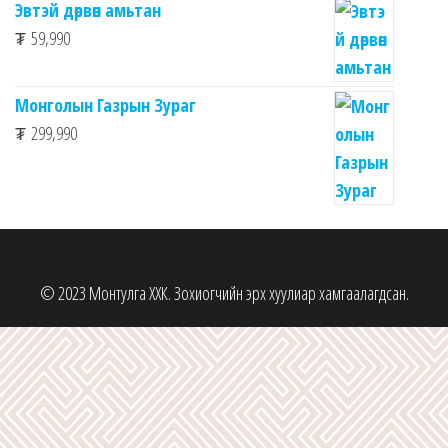
Эвтэй дөрвөн амьтан
₮
59,990
Монголын Газрын Зураг
₮
299,990
© 2023 Монтулга ХХК. Зохиогчийн эрх хуулиар хамгаалагдсан.