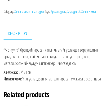
Category:
Ханын арьсан чимэг зураг
Tags:
Арьсан зураг
,
Дунд зураг А
,
Ханын чимэг
DESCRIPTION
“Монтулга” брэндийн арьсан ханын чимгийг урлахдаа зориулалтын
арьс, шир сонгож, сайн чанарын мод, гоёмсог үс, торго, өнгөт
металл, эрдэнийн чулуун шигтгээгээр чимэглэдэг юм.
Хэмжээ:
37*71 см
Чимэглэл:
Үнэт үс, мод; өнгөт металл, арьсан сүлжмэл оосор, цацаг
Related products