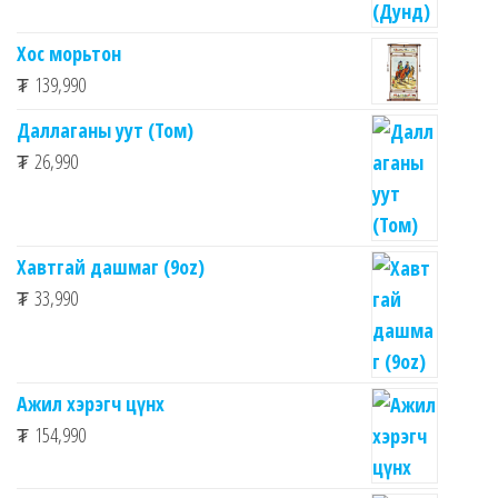
Хос морьтон
₮
139,990
Даллаганы уут (Том)
₮
26,990
Хавтгай дашмаг (9oz)
₮
33,990
Ажил хэрэгч цүнх
₮
154,990