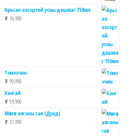
Арьсан оосортой усны дашмаг 750мл
₮
16,990
Тэмээчин
₮
99,990
Хангай
₮
59,990
Мөнгөн аяганы сав (Дунд)
₮
37,990