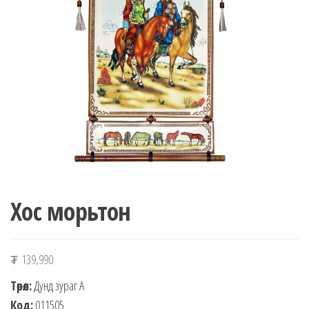
n
Хос морьтон
₮
139,990
Төрөл:
Дунд зураг А
Код:
011505