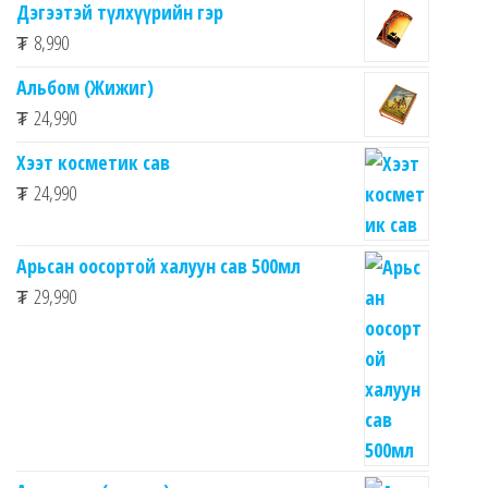
Дэгээтэй түлхүүрийн гэр
₮
8,990
Альбом (Жижиг)
₮
24,990
Хээт косметик сав
₮
24,990
Арьсан оосортой халуун сав 500мл
₮
29,990