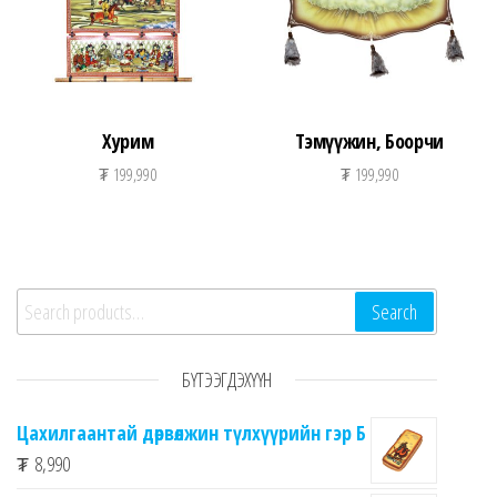
Хурим
Тэмүүжин, Боорчи
₮
199,990
₮
199,990
Search for:
Search
БҮТЭЭГДЭХҮҮН
Цахилгаантай дөрвөлжин түлхүүрийн гэр Б
₮
8,990