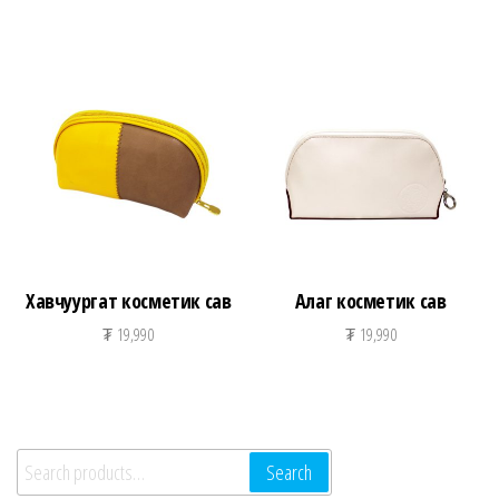
Хавчуургат косметик сав
Алаг косметик сав
₮
19,990
₮
19,990
Search for:
Search