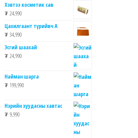
Хэвтээ косметик сав
₮
24,990
Цахилгаант түрийвч А
₮
34,990
Эсгий шаахай
₮
24,990
Найман шарга
₮
199,990
Нэрийн хуудасны хавтас
₮
9,990