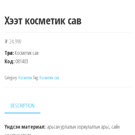
Хээт косметик сав
₮
24,990
Төрөл:
Косметик сав
Код:
081403
Category:
Косметик
Tag:
Косметик сав
DESCRIPTION
Үндсэн материал:
арьсан урлалын зориулалтын арьс, сайн
чанарын тоног.