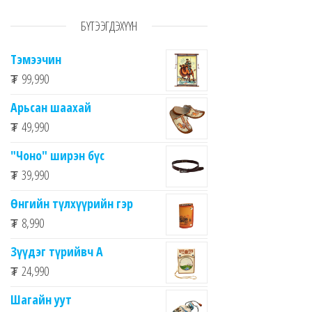
БҮТЭЭГДЭХҮҮН
Тэмээчин
₮
99,990
Арьсан шаахай
₮
49,990
"Чоно" ширэн бүс
₮
39,990
Өнгийн түлхүүрийн гэр
₮
8,990
Зүүдэг түрийвч A
₮
24,990
Шагайн уут