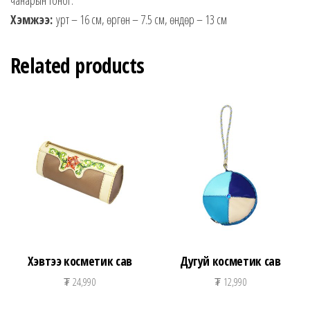
Хэмжээ:
урт – 16 см, өргөн – 7.5 см, өндөр – 13 см
Related products
Хэвтээ косметик сав
Дугуй косметик сав
₮
24,990
₮
12,990