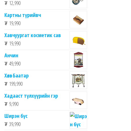
₮
12,990
Картны түрийвч
₮
19,990
Хавчуургат косметик сав
₮
19,990
Анчин
₮
49,990
Хөлөг Баатар
₮
199,990
Хадааст түлхүүрийн гэр
₮
9,990
Ширэн бүс
₮
39,990