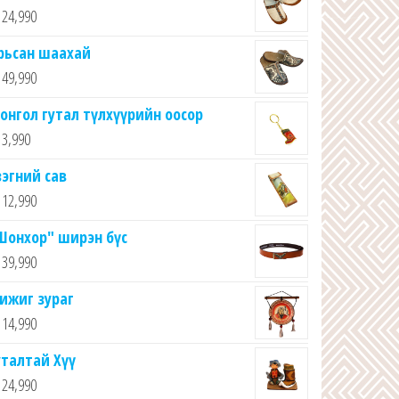
24,990
рьсан шаахай
49,990
онгол гутал түлхүүрийн оосор
3,990
зэгний сав
12,990
Шонхор" ширэн бүс
39,990
ижиг зураг
14,990
уталтай Хүү
24,990