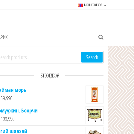
МОНГОЛ ХЭЛ
r souvenirs and goods since
АРИХ
arch for:
Search
БҮТЭЭГДЭХҮҮН
айман морь
59,990
эмүүжин, Боорчи
199,990
сгий шаахай