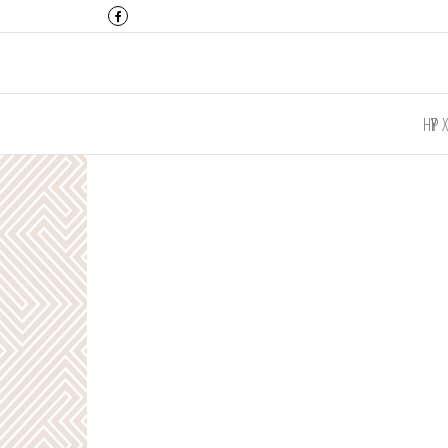
Монтулга ХХК
НҮҮР