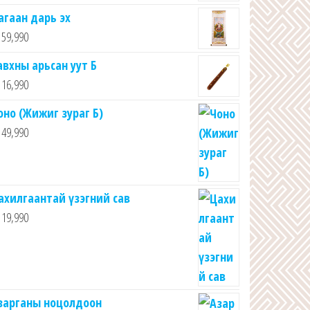
агаан дарь эх
59,990
авхны арьсан уут Б
16,990
оно (Жижиг зураг Б)
49,990
ахилгаантай үзэгний сав
19,990
зарганы ноцолдоон