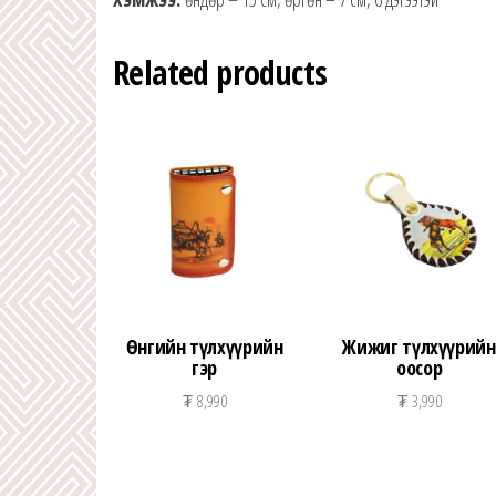
Related products
Өнгийн түлхүүрийн
Жижиг түлхүүрийн
гэр
оосор
₮
8,990
₮
3,990