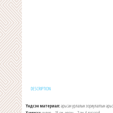
DESCRIPTION
Үндсэн материал:
арьсан урлалын зориулалтын арьс,
Хэмжээ:
өндөр – 15 см, өргөн – 7 см, 6 дэгээтэй