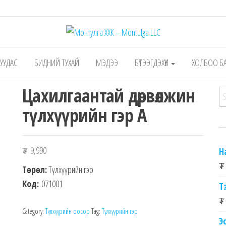
 – Montulga LLC
Mongolian leading manufacturer of leathe
1991.
 ХУУДАС
БИДНИЙ ТУХАЙ
МЭДЭЭ
БҮТЭЭГДЭХҮҮН
ХОЛБОО Б
Цахилгаантай дөрвөлжин
Se
түлхүүрийн гэр А
₮
9,990
Н
₮
Төрөл:
Түлхүүрийн гэр
Код:
071001
Т
₮
Category:
Түлхүүрийн оосор
Tag:
Түлхүүрийн гэр
Э