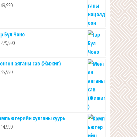
49,990
эр Бүл Чоно
279,990
өнгөн аяганы сав (Жижиг)
35,990
омпьютерийн хулганы суурь
14,990