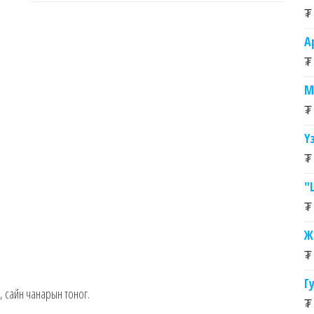
₮
А
₮
М
₮
Ү
₮
"
₮
Ж
₮
Г
 сайн чанарын тоног.
₮