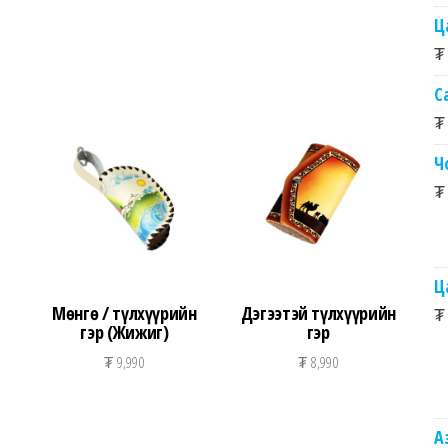
Ц
₮
С
₮
Ч
₮
Ц
Мөнгө / түлхүүрийн
Дэгээтэй түлхүүрийн
₮
гэр (Жижиг)
гэр
₮
9,990
₮
8,990
А