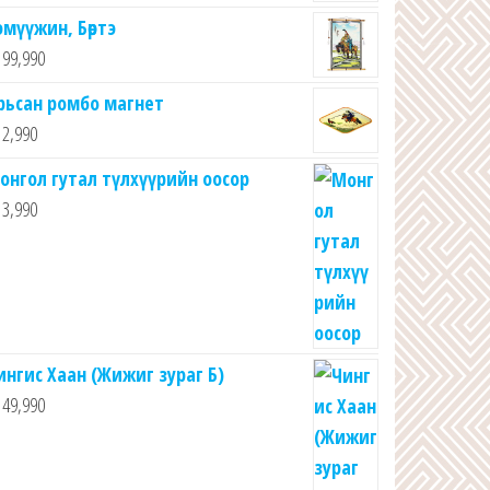
эмүүжин, Бөртэ
99,990
рьсан ромбо магнет
2,990
онгол гутал түлхүүрийн оосор
3,990
ингис Хаан (Жижиг зураг Б)
49,990