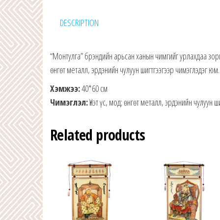
DESCRIPTION
“Монтулга” брэндийн арьсан ханын чимгийг урлахдаа зори
өнгөт металл, эрдэнийн чулуун шигтгээгээр чимэглэдэг юм.
Хэмжээ:
40*60 см
Чимэглэл:
Үнэт үс, мод; өнгөт металл, эрдэнийн чулуун 
Related products