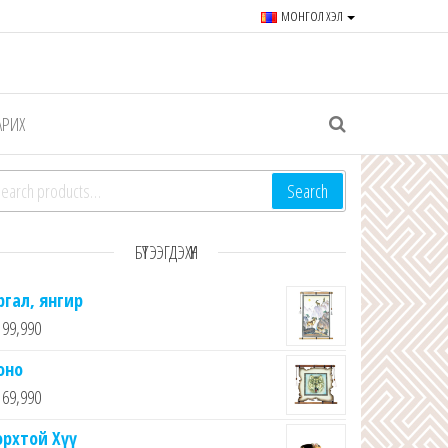
МОНГОЛ ХЭЛ
r souvenirs and goods since
АРИХ
arch for:
Search
БҮТЭЭГДЭХҮҮН
ргал, янгир
99,990
оно
69,990
орхтой Хүү