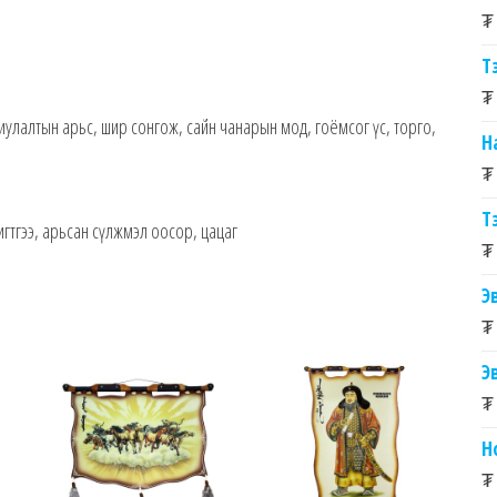
₮
Т
₮
улалтын арьс, шир сонгож, сайн чанарын мод, гоёмсог үс, торго,
Н
₮
Т
шигтгээ, арьсан сүлжмэл оосор, цацаг
₮
Э
₮
Э
₮
Н
₮