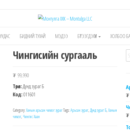
 – Montulga LLC
Mongolian leading manufacturer of leathe
1991.
 ХУУДАС
БИДНИЙ ТУХАЙ
МЭДЭЭ
БҮТЭЭГДЭХҮҮН
ХОЛБОО Б
Чингисийн сургааль
Se
₮
99,990
Төрөл:
Дунд зураг Б
А
Код:
011601
₮
Ч
Category:
Ханын арьсан чимэг зураг
Tags:
Арьсан зураг
,
Дунд зураг Б
,
Ханын
₮
чимэг
,
Чингис Хаан
Т