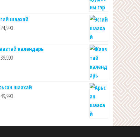
сгий шаахай
24,990
аазтай календарь
39,990
рьсан шаахай
49,990