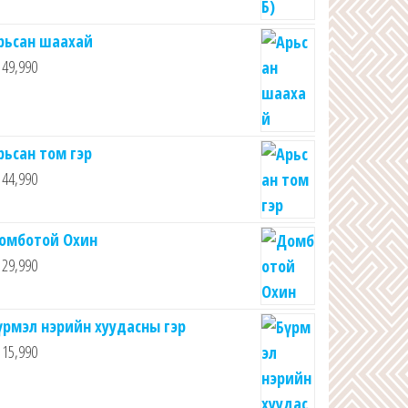
рьсан шаахай
49,990
рьсан том гэр
44,990
омботой Охин
29,990
үрмэл нэрийн хуудасны гэр
15,990