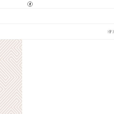
Монтулга ХХК
НҮҮР