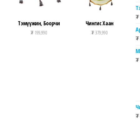
Т
₮
Тэмүүжин, Боорчи
Чингис Хаан
А
₮
199,990
₮
379,990
₮
М
₮
Ч
₮