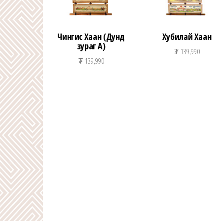
Чингис Хаан (Дунд
Хубилай Хаан
зураг А)
₮
139,990
₮
139,990