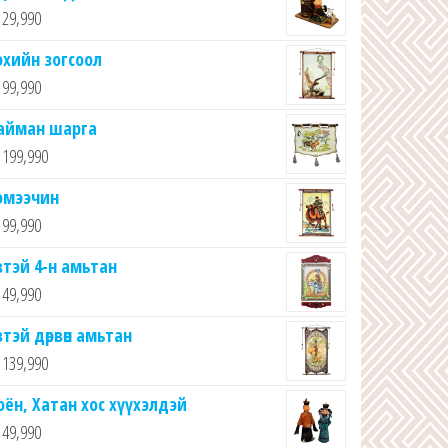
29,990
эхийн зогсоол
99,990
айман шарга
199,990
эмээчин
99,990
втэй 4-н амьтан
49,990
втэй дөрвөн амьтан
139,990
оён, Хатан хос хүүхэлдэй
49,990