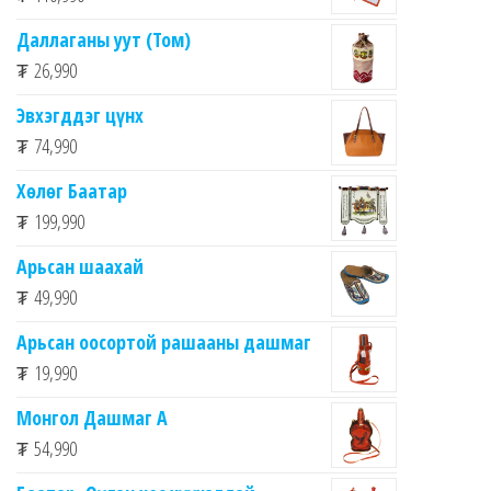
Даллаганы уут (Том)
₮
26,990
Эвхэгддэг цүнх
₮
74,990
Хөлөг Баатар
₮
199,990
Арьсан шаахай
₮
49,990
Арьсан оосортой рашааны дашмаг
₮
19,990
Монгол Дашмаг А
₮
54,990