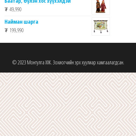
Баатар, Өүлэн хос хүүхэлдэй
₮
49,990
Найман шарга
₮
199,990
© 2023 Монтулга ХХК. Зохиогчийн эрх хуулиар хамгаалагдсан.