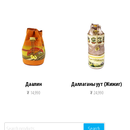
Даалин
Даллаганы уут (Жижиг)
₮
14,990
₮
24,990
Search for:
Search