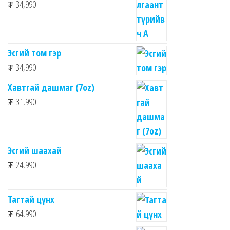
₮
34,990
Эсгий том гэр
₮
34,990
Хавтгай дашмаг (7oz)
₮
31,990
Эсгий шаахай
₮
24,990
Тагтай цүнх
₮
64,990