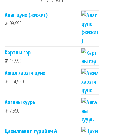
Алаг цүнх (жижиг)
₮
99,990
Картны гэр
₮
14,990
Ажил хэрэгч цүнх
₮
154,990
Аяганы суурь
₮
7,990
Цахилгаант түрийвч А