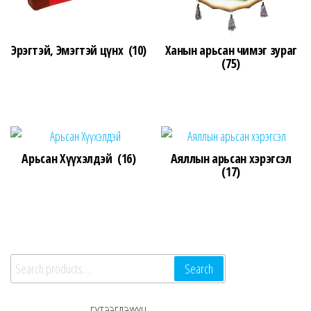
Эрэгтэй, Эмэгтэй цүнх
(10)
Ханын арьсан чимэг зураг
(75)
Арьсан Хүүхэлдэй
(16)
Аяллын арьсан хэрэгсэл
(17)
Search for:
Search
БҮТЭЭГДЭХҮҮН