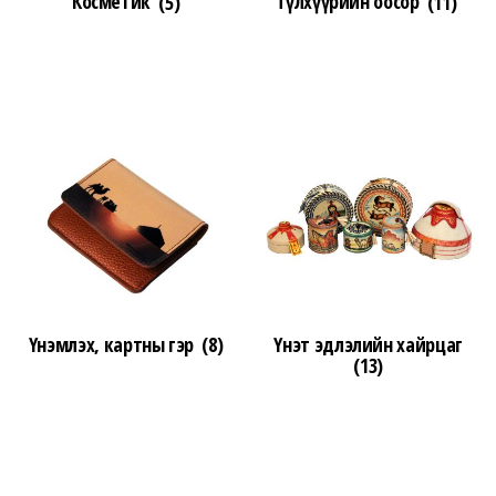
Косметик
(5)
Түлхүүрийн оосор
(11)
Үнэмлэх, картны гэр
(8)
Үнэт эдлэлийн хайрцаг
(13)