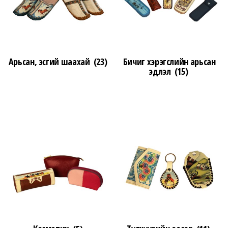
n
Арьсан, эсгий шаахай
(23)
Бичиг хэрэгслийн арьсан
эдлэл
(15)