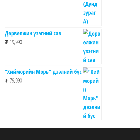
Дөрвөлжин үзэгний сав
₮
19,990
"Хийморийн Морь" дээлний бүс
₮
79,990