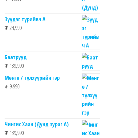
Зүүдэг түрийвч A
₮
24,990
Баатрууд
₮
139,990
Мөнгө / түлхүүрийн гэр
₮
9,990
Чингис Хаан (Дунд зураг А)
₮
139,990